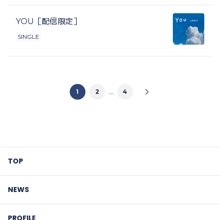
YOU［配信限定］
SINGLE
…
1
2
4
TOP
NEWS
PROFILE