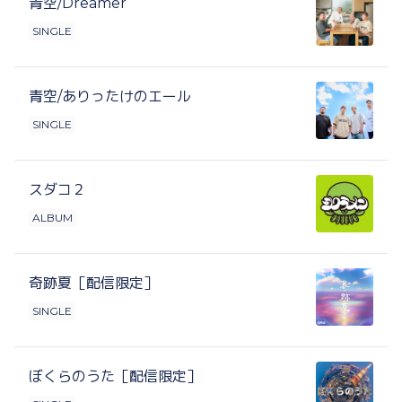
青空/Dreamer
SINGLE
青空/ありったけのエール
SINGLE
スダコ２
ALBUM
奇跡夏［配信限定］
SINGLE
ぼくらのうた［配信限定］